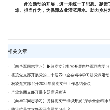
此次活动的开展，进一步统一了思想、凝聚
难、担当作为，为保障农业灌溉用水、助力乡村
相关文章
【向毕军同志学习】枢纽党支部扎实开展向毕军同志学习
杨凌党支部开展党的二十届四中全会精神学习讲党课活动
杨凌党支部召开2025年度党支部工作总结会议
产业集团支部开展专题党课宣讲
【向毕军同志学习】党群党支部组织开展 “深学全会精神 
防汛抗旱党支部召开专题学习会议