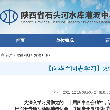
首页
单位概况
石
首页
>
党群园地
>
党建工作
>
【向毕军同志学习】农
时间：2025-12-15 08:50:4
为深入学习贯彻党的二十届四中全会精神，
部召开专项活动精神传达会，并同步开展“对标劳