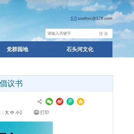
sxsthxc@126.com
党群园地
石头河文化
倡议书
体：
大
中
小
】