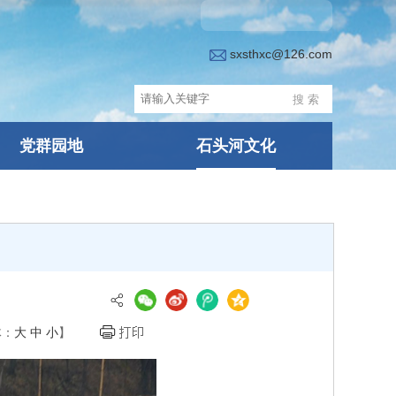
sxsthxc@126.com
党群园地
石头河文化
体：
大
中
小
】