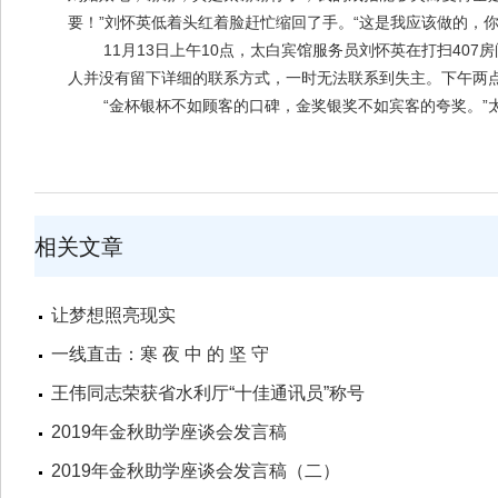
要！”刘怀英低着头红着脸赶忙缩回了手。“这是我应该做的，
11月13日上午10点，太白宾馆服务员刘怀英在打扫407
人并没有留下详细的联系方式，一时无法联系到失主。下午两
“金杯银杯不如顾客的口碑，金奖银奖不如宾客的夸奖。”太
相关文章
让梦想照亮现实
一线直击：寒 夜 中 的 坚 守
王伟同志荣获省水利厅“十佳通讯员”称号
2019年金秋助学座谈会发言稿
2019年金秋助学座谈会发言稿（二）