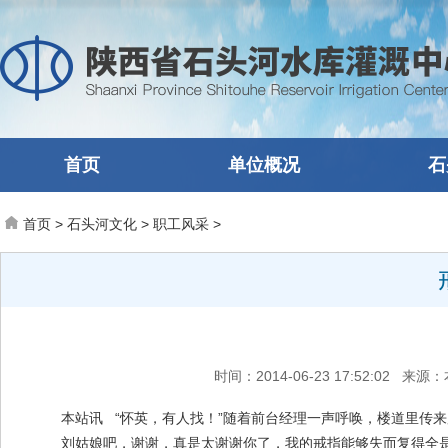
首页
单位概况
石
首页
>
石头河文化
>
职工风采
>
时间：2014-06-23 17:52:02
本站讯 “怀英，有人找！”随着前台经理一声呼唤，楼道里传
刘姑娘吧，谢谢，真是太谢谢你了，我的戒指能够失而复得全是